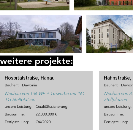
weitere projekte:
Hospitalstraße, Hanau
Hahnstraße, 
Bauherr:
Dawonia
Bauherr:
Dawon
Neubau von 136 WE + Gewerbe mit 161
Neubau von 3
TG Stellplätzen
Stellplätzen
unsere Leistung:
Qualitätssicherung
unsere Leistung:
Bausumme:
22.000.000 €
Bausumme:
Fertigstellung:
Q4/2020
Fertigstellung: