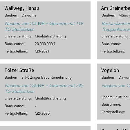
Wallweg, Hanau
Am Greinerb
Bauherr:
Dawonia
Bauherr:
Münch
Neubau von 105 WE + Gewerbe mit 119
Bestandssanier
TG Stellplätzen
Treppenhäuse
unsere Leistung:
Qualitätssicherung
unsere Leistung:
Bausumme:
20.000.000 €
Bausumme:
Fertigstellung:
Q3/2021
Fertigstellung:
Tölzer Straße
Vogeloh
Bauherr:
S. Pöttinger Bauunternehmung
Bauherr:
Dawon
Neubau von 126 WE + Gewerbe mit 292
Neubau von 1
TG Stellplätzen
unsere Leistung:
unsere Leistung:
Qualitätssicherung
Bausumme:
Bausumme:
-
Fertigstellung:
Fertigstellung:
Q2/2020