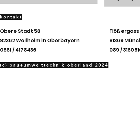
kontakt
Obere Stadt 58
Flößergass
82362 Weilheim in
Oberbayern
81369 Mün
0881 / 4178436
089 / 31605
(c) bau+umwelttechnik oberland 2024