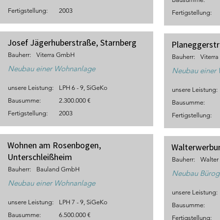
Fertigstellung:
2003
Fertigstellung:
Josef Jägerhuberstraße, Starnberg
Planeggerst
Bauherr:
Viterra GmbH
Bauherr:
Viterr
Neubau einer Wohnanlage
Neubau einer
unsere Leistung:
LPH 6 - 9, SiGeKo
unsere Leistung:
Bausumme:
2.300.000 €
Bausumme:
Fertigstellung:
2003
Fertigstellung:
Wohnen am Rosenbogen,
Walterwerbu
Unterschleißheim
Bauherr:
Walter
Bauherr:
Bauland GmbH
Neubau Bürog
Neubau einer Wohnanlage
unsere Leistung:
unsere Leistung:
LPH 7 - 9, SiGeKo
Bausumme:
Bausumme:
6.500.000 €
Fertigstellung: