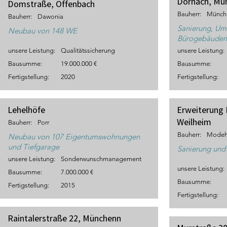
Dornach, Mü
Domstraße, Offenbach
Bauherr:
Münch
Bauherr:
Dawonia
Sanierung, Um
Neubau von 148 WE
Bürogebäuden
unsere Leistung:
Qualitätssicherung
unsere Leistung:
Bausumme:
19.000.000 €
Bausumme:
Fertigstellung:
2020
Fertigstellung:
Lehelhöfe
Erweiterung 
Weilheim
Bauherr:
Porr
Bauherr:
Modeh
Neubau von 107 Eigentumswohnungen
und Tiefgarage
Sanierung und
unsere Leistung:
Sonderwunschmanagement
unsere Leistung:
Bausumme:
7.000.000 €
Bausumme:
Fertigstellung:
2015
Fertigstellung:
Raintalerstraße 22, Münchenn