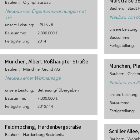
Murstraße 38
Bauherr:
Olymphausbau
Bauherr:
Stadt F
Neubau von Eigentumswohnungen mit
Neubau von 60
TG
unsere Leistung:
LPH 6 - 8
unsere Leistung:
Bausumme:
2.800.000 €
Bausumme:
Fertigstellung:
2014
Fertigstellung:
München, Albert Roßhaupter Straße
München, Pl
Bauherr:
Münchner Grund AG
Bauherr:
Chris
Neubau einer Wohnanlage
Neubau von 32
unsere Leistung:
Betreuung/ Übergaben
unsere Leistung:
Bausumme:
7.000.000 €
Bausumme:
Fertigstellung:
2013/ 14
Fertigstellung:
Feldmoching, Hardenbergstraße
Schiller Alle
Bauherr:
Hardenberg Residential
Bauherr:
Wohnb