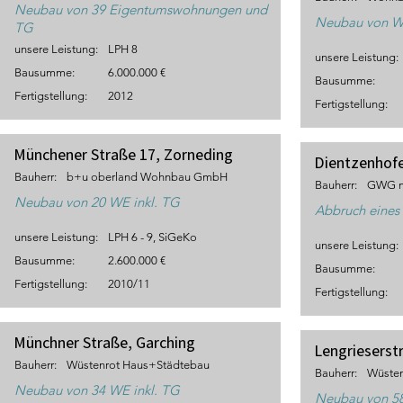
Neubau von 39 Eigentumswohnungen und
Neubau von WE
TG
unsere Leistung:
LPH 8
unsere Leistung:
Bausumme:
6.000.000 €
Bausumme:
Fertigstellung:
2012
Fertigstellung:
Münchener Straße 17, Zorneding
Dientzenhof
Bauherr:
b+u oberland Wohnbau GmbH
Bauherr:
GWG 
Neubau von 20 WE inkl. TG
Abbruch eines
unsere Leistung:
LPH 6 - 9, SiGeKo
unsere Leistung:
Bausumme:
2.600.000 €
Bausumme:
Fertigstellung:
2010/11
Fertigstellung:
Münchner Straße, Garching
Lengrieserst
Bauherr:
Wüstenrot Haus+Städtebau
Bauherr:
Wüsten
Neubau von 34 WE inkl. TG
Neubau von 58