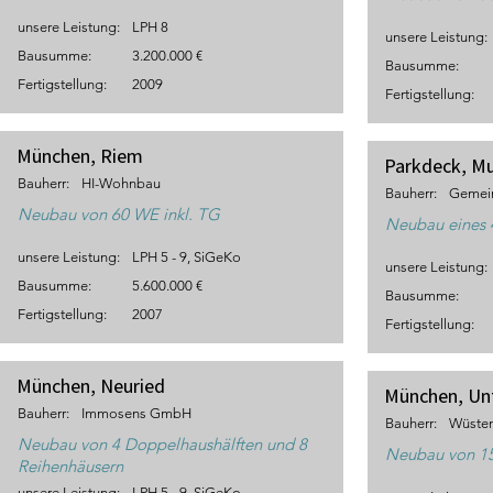
unsere Leistung:
LPH 8
unsere Leistung:
Bausumme:
3.200.000 €
Bausumme:
Fertigstellung:
2009
Fertigstellung:
München, Riem
Parkdeck, M
Bauherr:
HI-Wohnbau
Bauherr:
Gemein
Neubau von 60 WE inkl. TG
Neubau eines 
unsere Leistung:
LPH 5 - 9, SiGeKo
unsere Leistung:
Bausumme:
5.600.000 €
Bausumme:
Fertigstellung:
2007
Fertigstellung:
München, Neuried
München, Un
Bauherr:
Immosens GmbH
Bauherr:
Wüsten
Neubau von 4 Doppelhaushälften und 8
Neubau von 15
Reihenhäusern
unsere Leistung:
LPH 5 - 9, SiGeKo