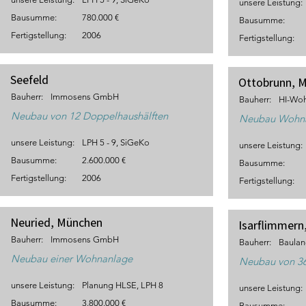
unsere Leistung:
Bausumme:
780.000 €
Bausumme:
Fertigstellung:
2006
Fertigstellung:
Seefeld
Ottobrunn, 
Bauherr:
Immosens GmbH
Bauherr:
HI-Wo
Neubau von 12 Doppelhaushälften
Neubau Wohna
unsere Leistung:
LPH 5 - 9, SiGeKo
unsere Leistung:
Bausumme:
2.600.000 €
Bausumme:
Fertigstellung:
2006
Fertigstellung:
Neuried, München
Isarflimmern,
Bauherr:
Immosens GmbH
Bauherr:
Baula
Neubau einer Wohnanlage
Neubau von 3
unsere Leistung:
Planung HLSE, LPH 8
unsere Leistung:
Bausumme:
3.800.000 €
Bausumme: