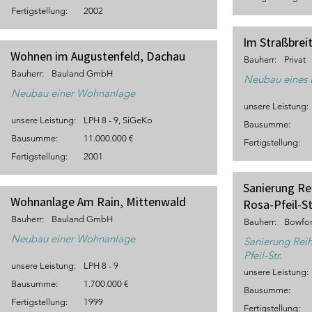
Fertigstellung:
2002
Im Straßbrei
Wohnen im Augustenfeld, Dachau
Bauherr:
Privat
Bauherr:
Bauland GmbH
Neubau eines
Neubau einer Wohnanlage
unsere Leistung:
unsere Leistung:
LPH 8 - 9, SiGeKo
Bausumme:
Bausumme:
11.000.000 €
Fertigstellung:
Fertigstellung:
2001
Sanierung Re
Wohnanlage Am Rain, Mittenwald
Rosa-Pfeil-St
Bauherr:
Bauland GmbH
Bauherr:
Bowfo
Neubau einer Wohnanlage
Sanierung Reih
Pfeil-Str.
unsere Leistung:
LPH 8 - 9
unsere Leistung:
Bausumme:
1.700.000 €
Bausumme:
Fertigstellung:
1999
Fertigstellung: