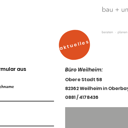
aktuelles
ormular aus
Büro
Weilheim:
Obere Stadt 58
chname
82362 Weilheim in
Oberba
0881 / 4178436