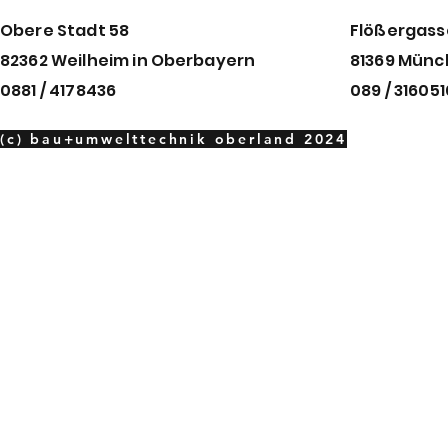
Obere Stadt 58
Flößergass
82362 Weilheim in
Oberbayern
81369 Mün
0881 / 4178436
089 / 31605
(c) bau+umwelttechnik oberland 2024